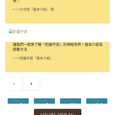
嗎？
<一>大守宮『基本介紹』 學...
讓我們一起來了解『豹貓守宮』的神秘世界！基本介紹及
飼養方法
<一>豹貓守宮『基本介紹』 ...
烏
守
蜥
蛙
龜
宮
蜴
類
EXPLORE THEM ALL