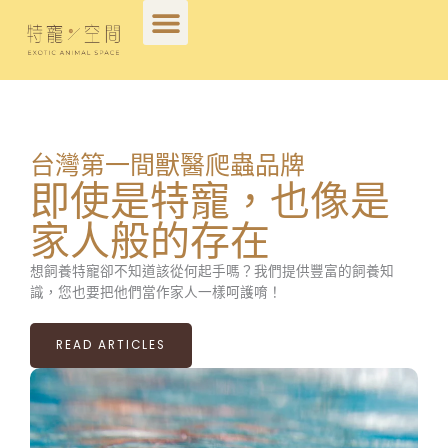
跳
至
主
要
內
容
台灣第一間獸醫爬蟲品牌
即使是特寵，也像是
家人般的存在
想飼養特寵卻不知道該從何起手嗎？我們提供豐富的飼養知
識，您也要把他們當作家人一樣呵護唷！
READ ARTICLES