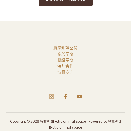
想
肚
當
子
水
又
箭
餓
龜
了
，
..
但
.
找
爬蟲知識空間
不
關於空間
到
聯絡空間
小
特別合作
智
特寵商店
。
Copyright © 2026 特寵空間Exotic animal space | Powered by 特寵空間
Exotic animal space