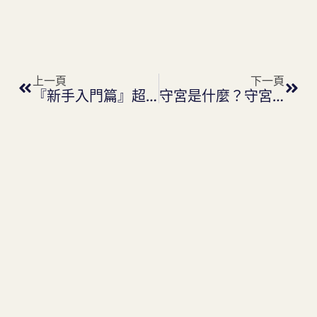
上一頁
下一
上一頁
下一頁
『新手入門篇』超可愛的地圖龜！小型龜中的哈士奇！
守宮是什麼？守宮的品種有哪些？仔細了解再飼養，才是最佳主人！