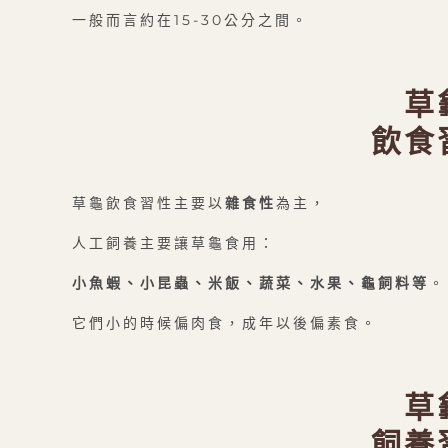
一般而言約在15-30公分之間。
草
飲食
草龜飲食習性主要以
雜食性
為主，
人工飼養主要讓草龜食用：
小魚蝦、小昆蟲、米飯、蔬菜、水果、龜飼料等
。
它們小的時候偏肉食，成年以後偏素食。
草
飼養