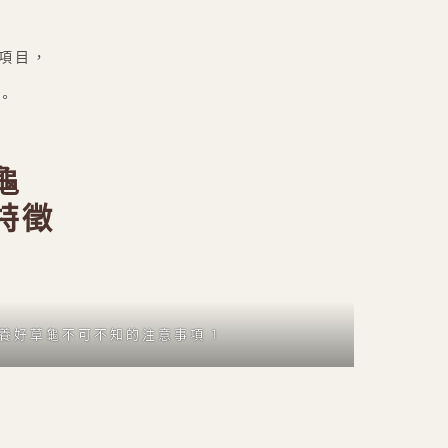
項目，
。
龜
特徵
養好草龜不可不知的注意事項 1