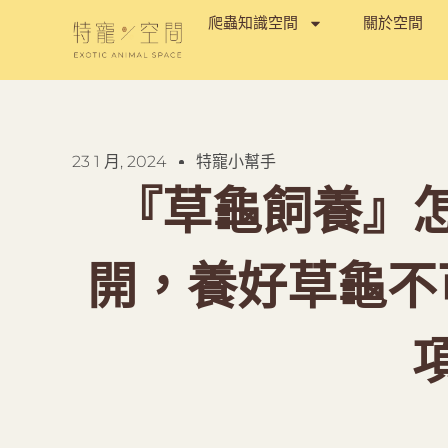
爬蟲知識空間
關於空間
23 1 月, 2024
特寵小幫手
『草龜飼養』
開，養好草龜不